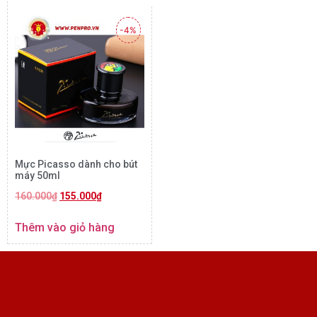
-4%
Mực Picasso dành cho bút
máy 50ml
160.000
₫
155.000
₫
Thêm vào giỏ hàng