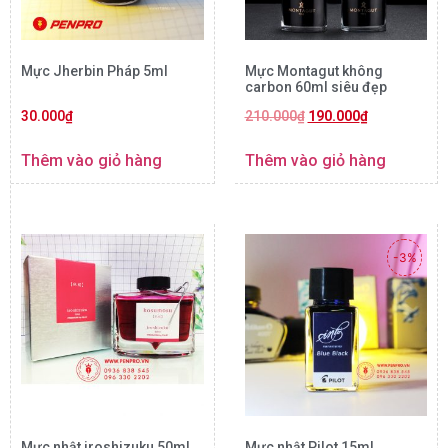
Mực Jherbin Pháp 5ml
Mực Montagut không
carbon 60ml siêu đẹp
30.000
₫
210.000
₫
190.000
₫
Thêm vào giỏ hàng
Thêm vào giỏ hàng
-3%
Mực nhật iroshizuku 50ml
Mực nhật Pilot 15ml