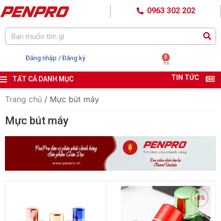
0963 302 202
Đăng nhập / Đăng ký
0
TIN TỨC
TẤT CẢ DANH MỤC
Trang chủ
/ Mực bút máy
Mực bút máy
-8%