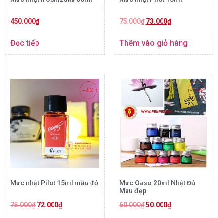
450.000
₫
75.000
₫
73.000
₫
Đọc tiếp
Thêm vào giỏ hàng
-4%
-17%
Mực nhật Pilot 15ml mầu đỏ
Mực Oaso 20ml Nhật Đủ
Màu đẹp
75.000
₫
72.000
₫
60.000
₫
50.000
₫