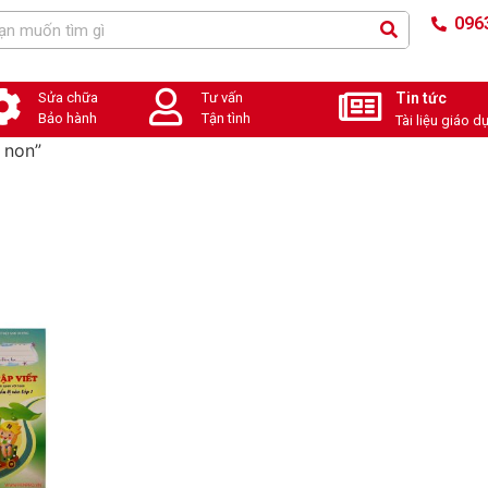
096
Sửa chữa
Tư vấn
Tin tức
Bảo hành
Tận tình
Tài liệu giáo d
 non”